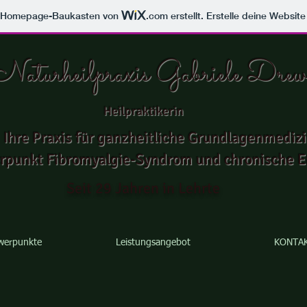
m Homepage-Baukasten von
.com
erstellt. Erstelle deine Websit
Naturheilpraxis Gabriele Drew
Heilpraktikerin
Ihre Praxis für ganzheitliche
Grundlagenmediz
rpunkt Fibromyalgie-Syndrom und chronische 
Seit 29 Jahren in Lehrte
werpunkte
Leistungsangebot
KONTA