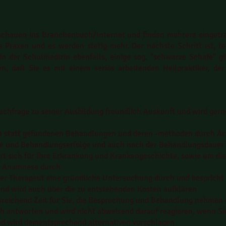
 schauen ins Branchenbuch/Internet und finden mehrere eingetra
e Praxen und es werden stetig mehr. Der nächste Schritt ist, te
in der Schulmedizin ebenfalls, einige sog. "schwarze Schafe" gi
n, daß Sie es mit einem seriös arbeitenden Heilpraktiker, der
Nachfrage zu seiner Ausbildung freundlich Auskunft und wird gern
ch statt gefundenen Behandlungen und deren -methoden durch Ärz
ose und Behandlungserfolge und auch nach der Behandlungsdauer
iert sich für Ihre Erkrankung und Krankengeschichte, sowie um d
he Anamnese durch
er Therapeut eine gründliche Untersuchung durch und bespricht 
 wird auch über die zu entstehenden Kosten aufklären
sreichend Zeit für Sie, die Besprechung und Behandlung nehmen 
ch antworten und wird nicht abweisend darauf reagieren, wenn Si
nd wird dementsprechend alternativen vorschlagen