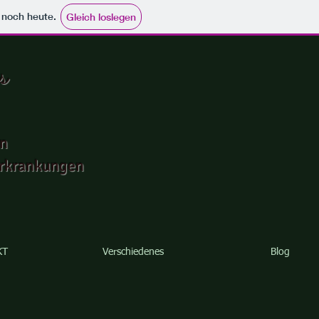
e noch heute.
Gleich loslegen
s
in
Erkrankungen
KT
Verschiedenes
Blog