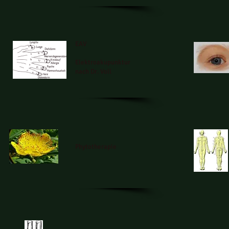
EAV
Elektroakupunktur
nach Dr. Voll
Phytotherapie