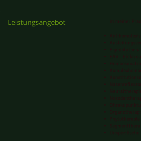
Leistungsangebot
In meiner Prax
Antihomotoxis
Ausleitungsve
Eigenblutbeh
EAV - Elektroa
Homöosiniatri
Komplexhomöo
Konstitutions
Nasenreflexzo
Neuraltherapie
Nosodenthera
Ohrakupunktu
Organotherapi
Phytotherapie
Segmenttherap
Unspezifische 